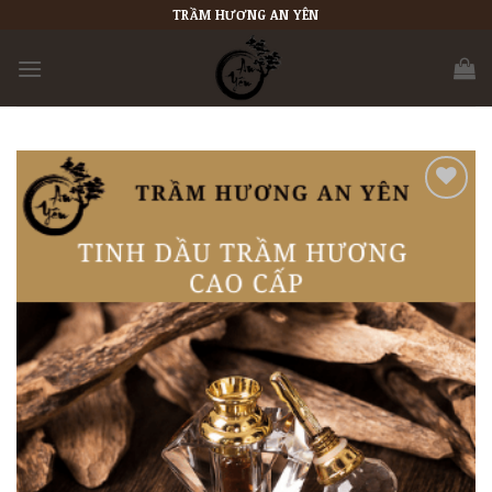
Skip
TRẦM HƯƠNG AN YÊN
to
content
Add to
wishlist