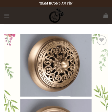
Skip
TRẦM HƯƠNG AN YÊN
to
content
Add to
wishlist