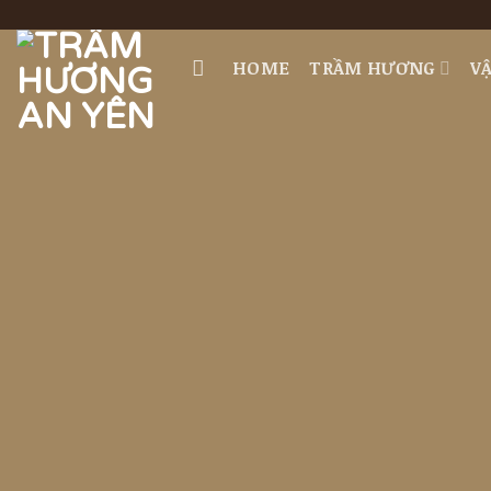
Skip
to
HOME
TRẦM HƯƠNG
V
content