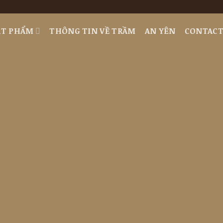
ẬT PHẨM
THÔNG TIN VỀ TRẦM
AN YÊN
CONTAC